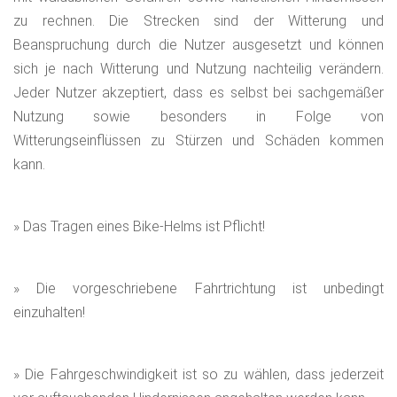
zu rechnen. Die Strecken sind der Witterung und
Richtung Bilstein. Links hoch bis es wieder rechts auf den
Beanspruchung durch die Nutzer ausgesetzt und können
schönen "Panorama-Trail" geht. Es folgt der "Kyrill-Uphill" und
sich je nach Witterung und Nutzung nachteilig verändern.
die "Schöne Aussicht" bevor man wieder zum Parkplatz
Jeder Nutzer akzeptiert, dass es selbst bei sachgemäßer
geleitet wird.
Nutzung sowie besonders in Folge von
Witterungseinflüssen zu Stürzen und Schäden kommen
kann.
» Das Tragen eines Bike-Helms ist Pflicht!
» Die vorgeschriebene Fahrtrichtung ist unbedingt
einzuhalten!
» Die Fahrgeschwindigkeit ist so zu wählen, dass jederzeit