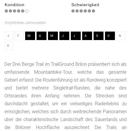
Kondition
Schwierigkeit
Empfohlene Jahreszeiten
J
F
M
A
M
J
J
A
S
O
N
D
Der Drei Berge Trail im TrailGround Brilon präsentiert sich als
umfassende Mountainbike-Tour, welche das gesamte
Gebiet erfasst. Die Routenführung ist als Rundweg konzipiert
und bietet mehrere Singletrail-Runden, die nahe des
Ortsrandes ihren Anfang nehmen. Die Strecken sind
durchdacht gestaltet, um ein vielseitiges Raderlebnis zu
ermöglichen, welches sich durch weitreichende Panoramen
über die charakteristische Landschaft des Sauerlands und
die Briloner Hochfläche auszeichnet. Die Trails an