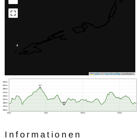
4
Leaflet
|
©
OpenStreetMap
contributors
650 m
625 m
611
600 m
575 m
550 m
525 m
489
500 m
475 m
450 m
0 km
5 km
10 km
15 km
Informationen