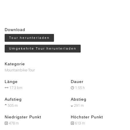
Download
Tour herunterladen
Umgekehrte Tour herunterladen
Kategorie
Mountainbike-Tour
Länge
Dauer
17.3 km
1:55 h
Aufstieg
Abstieg
505 m
291 m
Niedrigster Punkt
Höchster Punkt
478 m
613 m