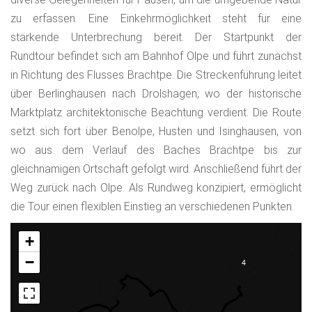
zu erfassen. Eine Einkehrmöglichkeit steht für eine
stärkende Unterbrechung bereit. Der Startpunkt der
Rundtour befindet sich am Bahnhof Olpe und führt zunächst
in Richtung des Flusses Brachtpe. Die Streckenführung leitet
über Berlinghausen nach Drolshagen, wo der historische
Marktplatz architektonische Beachtung verdient. Die Route
setzt sich fort über Benolpe, Husten und Isinghausen, von
wo aus dem Verlauf des Baches Brachtpe bis zur
gleichnamigen Ortschaft gefolgt wird. Anschließend führt der
Weg zurück nach Olpe. Als Rundweg konzipiert, ermöglicht
die Tour einen flexiblen Einstieg an verschiedenen Punkten.
+
−
4