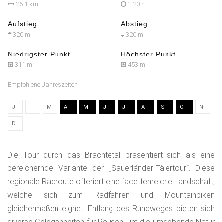
26.1 km
1:20 h
Aufstieg
Abstieg
320 m
320 m
Niedrigster Punkt
Höchster Punkt
311 m
453 m
Empfohlene Jahreszeiten
J
F
M
A
M
J
J
A
S
O
N
D
Die Tour durch das Brachtetal präsentiert sich als eine
bereichernde Variante der „Sauerländer-Tälertour“. Diese
regionale Radroute offeriert eine facettenreiche Landschaft,
welche sich zum Radfahren und Mountainbiken
gleichermaßen eignet. Entlang des Rundweges bieten sich
diverse Gelegenheiten für Pausen, um die umgebende Natur