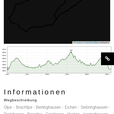
Leaflet
|
©
OpenStreetMap
contributors
475 m
453
450 m
425 m
400 m
375 m
350 m
313
325 m
300 m
0 km
5 km
10 km
15 km
20 km
25 km
Informationen
Wegbeschreibung
Olpe - Brachtpe - Berlinghausen - Eichen - Siebringhausen -