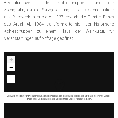
Bedeutungsverlust des Kohleschuppens und der
Zweigbahn, da die Salzgewinnung fortan kostengünstiger
aus Bergwerken erfolgte. 1937 erwarb die Familie Brinks
das Areal. Ab 1984 transformierte sich der historische
Kohleschuppen zu einem Haus der Weinkultur, für
Veranstaltungen auf Anfrage geöffnet.
+
−
Die Karte wurde aufgrund Ihrer Privatsphäreeinstellungen deaktiviert, klicken Sie auf das Fingerprint Symbol
unten links und aktivieren Sie Google Maps um die Karte zu nutzen.