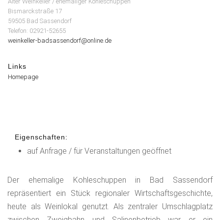
Alter Weinkeller / ehemaliger Kohleschuppen
Bismarckstraße 17
59505 Bad Sassendorf
Telefon: 02921-52655
weinkeller-badsassendorf@online.de
Links
Homepage
Eigenschaften:
auf Anfrage / für Veranstaltungen geöffnet
Der ehemalige Kohleschuppen in Bad Sassendorf
repräsentiert ein Stück regionaler Wirtschaftsgeschichte,
heute als Weinlokal genutzt. Als zentraler Umschlagplatz
zwischen Zweigbahn und Salinenbetrieb war er ein