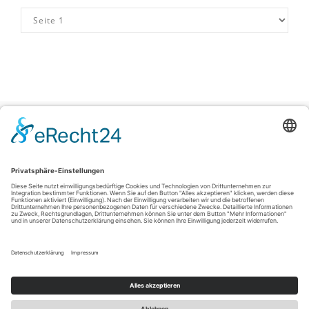
Impressum
|
Datenschutzerklärung
|
Barrierefreiheitserklärung
|
Kontakt
Sauerland-Tourismus e.V.
Johannes-Hummel-Weg 1
57392
Schmallenberg
T: +49 (0) 2974-96980
E: info@sauerland-radwelt.de
©
2026
Sauerland-Tourismus e.V.