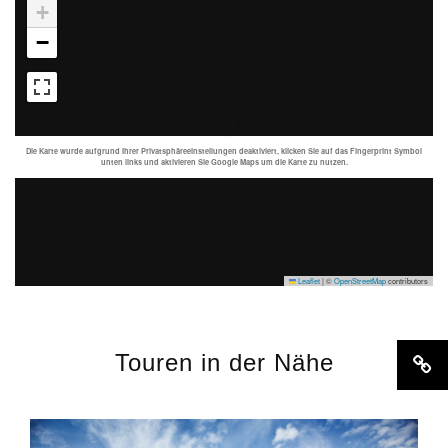
+
−
Die Karte wurde aufgrund Ihrer Privatsphäreeinstellungen deaktiviert, klicken Sie auf das Fingerprint Symbol
unten links und aktivieren Sie Google Maps um die Karte zu nutzen.
Leaflet
|
©
OpenStreetMap
contributors
Touren in der Nähe