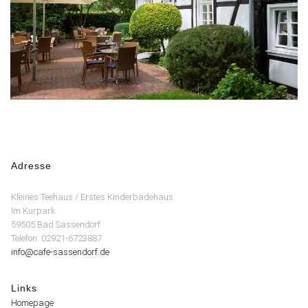
Adresse
Kleines Teehaus / Erstes Kinderbadehaus
Im Kurpark
59505 Bad Sassendorf
Telefon: 02921-6723887
info@cafe-sassendorf.de
Links
Homepage