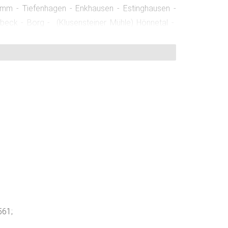
amm - Tiefenhagen - Enkhausen - Estinghausen -
Asbeck - Borg - (Klusensteiner Mühle) Hönnetal -
p - Affeln - Birnbaum - Eiringhausen -
561;