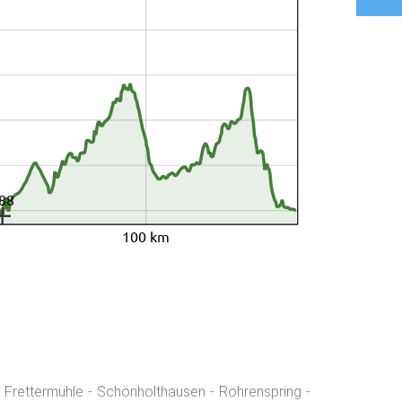
88
100 km
z Frettermühle - Schönholthausen - Röhrenspring -