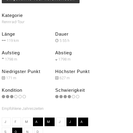
Kategorie
Rennrad-Tour
Länge
Dauer
119 km
5:55 h
Aufstieg
Abstieg
1798 m
1798 m
Niedrigster Punkt
Höchster Punkt
171 m
627 m
Kondition
Schwierigkeit
Empfohlene Jahreszeiten
J
F
M
A
M
J
J
A
S
O
N
D