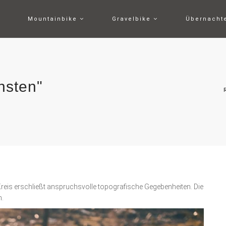
Mountainbike
Gravelbike
Übernach
hsten"
reis erschließt anspruchsvolle topografische Gegebenheiten. Die
n.