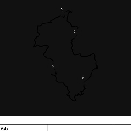
2
3
3
2
647