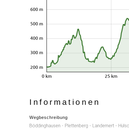
600 m
500 m
400 m
300 m
200 m
0 km
25 km
Informationen
Wegbeschreibung
Böddinghausen - Plettenberg - Landemert - Hülsch