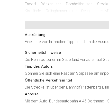
Endorf - Bönkhausen - Dörnholthausen - Stocku
Kirchlinde - Oelinghauserheide - Oelinghauser M
Deilinghofen - Hembecke - Stephanopel
Böddinghausen Knotenpunktreihenfolge: 45 - 43 - 48
Ausrüstung
Eine Liste von hilfreichen Tipps rund um die Ausrü
Sicherheitshinweise
Die Rennradtouren im Sauerland verlaufen auf Str
Tipp des Autors
Gönnen Sie sich eine Rast am Sorpesee am impos
Öffentliche Verkehrsmittel
Die Strecke ist über den Bahnhof Plettenberg-Eiri
Anreise
Mit dem Auto: Bundesautobahn A 45 Dortmund - Si