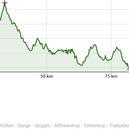
1
50 km
75 km
otten - Sange - Heggen - Altfinnentrop - Finnentrop - Parkplat