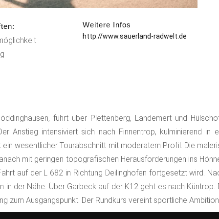
Weitere Infos
ten:
http://www.sauerland-radwelt.de
möglichkeit
g
 Böddinghausen, führt über Plettenberg, Landemert und Hülsch
r Anstieg intensiviert sich nach Finnentrop, kulminierend in 
 ein wesentlicher Tourabschnitt mit moderatem Profil. Die mal
 danach mit geringen topografischen Herausforderungen ins Hönn
hrt auf der L 682 in Richtung Deilinghofen fortgesetzt wird. N
 in der Nähe. Über Garbeck auf der K12 geht es nach Küntrop. Di
ung zum Ausgangspunkt. Der Rundkurs vereint sportliche Ambitio