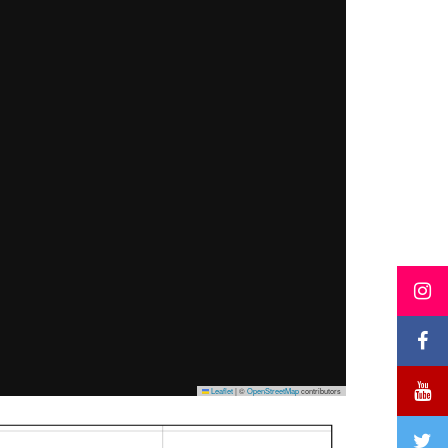
Leaflet
|
©
OpenStreetMap
contributors