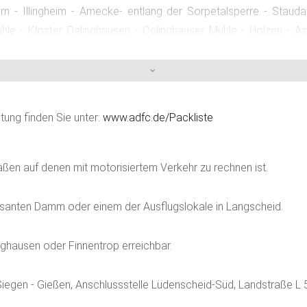
m - Illingheim - Amecke- entlang der Sorpetalsperre - Staud
ühle - Kloster Oelinghausen - Oelinghauser Mühle - Holzen - 
 - Heppingsen - Garbeck - Höveringhausen - Küntro
 - 49 - 52 - 53 - 41 - 39 - 40 - 35 - 44 - 61 -45
stung finden Sie unter:
www.adfc.de/Packliste
aßen auf denen mit motorisiertem Verkehr zu rechnen ist.
anten Damm oder einem der Ausflugslokale in Langscheid.
nghausen oder Finnentrop erreichbar.
egen - Gießen, Anschlussstelle Lüdenscheid-Süd, Landstraße L 