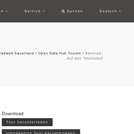
ten
Service
Suchen
Deutsch
Radwelt-Sauerland
/
Open Data Hub Touren
/
Rennrad -
Auf den "Höchsten"
Download
Tour herunterladen
Umgekehrte Tour herunterladen