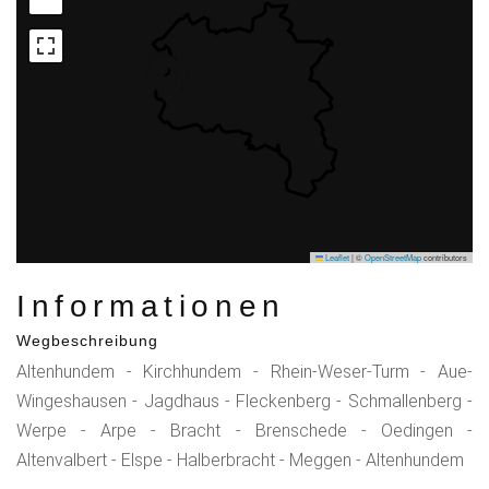
Leaflet
|
©
OpenStreetMap
contributors
Informationen
Wegbeschreibung
Altenhundem - Kirchhundem - Rhein-Weser-Turm - Aue-
Wingeshausen - Jagdhaus - Fleckenberg - Schmallenberg -
Werpe - Arpe - Bracht - Brenschede - Oedingen -
Altenvalbert - Elspe - Halberbracht - Meggen - Altenhundem