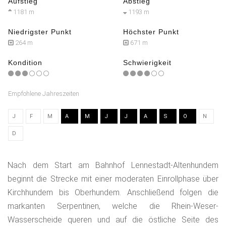
Aufstieg
Abstieg
1181 m
1193 m
Niedrigster Punkt
Höchster Punkt
264 m
671 m
Kondition
Schwierigkeit
Empfohlene Jahreszeiten
J
F
M
A
M
J
J
A
S
O
N
D
Nach dem Start am Bahnhof Lennestadt-Altenhundem
beginnt die Strecke mit einer moderaten Einrollphase über
Kirchhundem bis Oberhundem. Anschließend folgen die
markanten Serpentinen, welche die Rhein-Weser-
Wasserscheide queren und auf die östliche Seite des