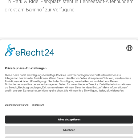
Ein Park & Ride Parkplatz steht in Lennestadt-Altenhundem
direkt am Bahnhof zur Verfügung.
Impressum
|
Datenschutzerklärung
|
Barrierefreiheitserklärung
|
Kontakt
Sauerland-Tourismus e.V.
Johannes-Hummel-Weg 1
57392
Schmallenberg
T: +49 (0) 2974-96980
E: info@sauerland-radwelt.de
©
2026
Sauerland-Tourismus e.V.
Cookie-Einstellungen