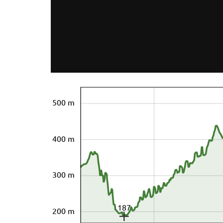
500 m
400 m
300 m
187
200 m