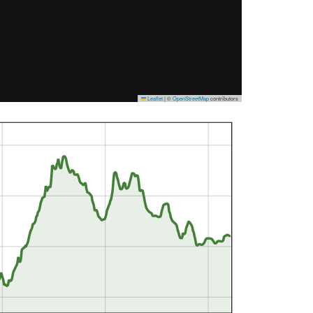
Leaflet
|
©
OpenStreetMap
contributors