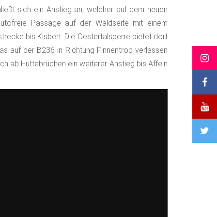
ießt sich ein Anstieg an, welcher auf dem neuen
autofreie Passage auf der Waldseite mit einem
recke bis Kisbert. Die Oestertalsperre bietet dort
as auf der B236 in Richtung Finnentrop verlassen
ch ab Hüttebrüchen ein weiterer Anstieg bis Affeln