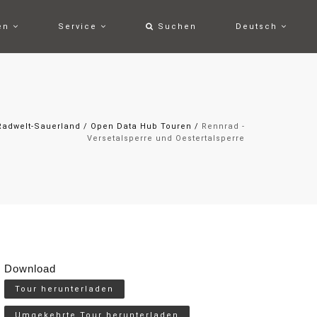
ten
Service
Suchen
Deutsch
Radwelt-Sauerland
/
Open Data Hub Touren
/
Rennrad -
Versetalsperre und Oestertalsperre
Download
Tour herunterladen
Umgekehrte Tour herunterladen