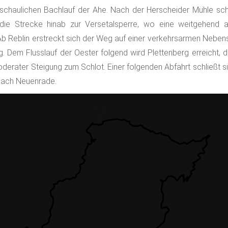
chaulichen Bachlauf der Ahe. Nach der Herscheider Mühle schl
 die Strecke hinab zur Versetalsperre, wo eine weitgehend 
b Reblin erstreckt sich der Weg auf einer verkehrsarmen Nebenst
. Dem Flusslauf der Oester folgend wird Plettenberg erreicht, d
oderater Steigung zum Schlot. Einer folgenden Abfahrt schließt si
 nach Neuenrade.