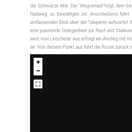
die Schwarze Ahe. Der Wegverlauf folgt dem bes
Radweg zu bewältigen ist. Anschließend führt
umfassenden Blick über die Talsperre aufwartet. A
eine passende Gelegenheit zur Rast und Stärkung
wird. Von Linschede aus erfolgt ein Anstieg mit m
an. Von diesem Punkt aus führt die Route zurück
+
−