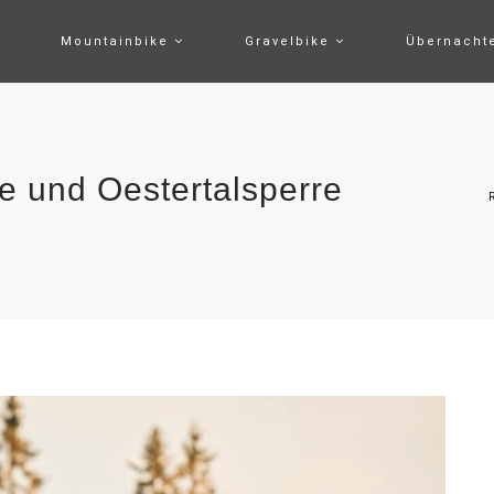
Mountainbike
Gravelbike
Übernach
e und Oestertalsperre