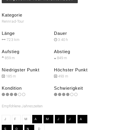
Kategorie
Rennrad-Tour
Länge
Dauer
72.3 km
3:40 h
Aufstieg
Abstieg
859 m
849 m
Niedrigster Punkt
Höchster Punkt
185 m
493 m
Kondition
Schwierigkeit
Empfohlene Jahreszeiten
J
F
M
A
M
J
J
A
S
O
N
D