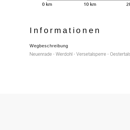
0 km
10 km
2
Informationen
Wegbeschreibung
Neuenrade - Werdohl - Versetalsperre - Oestertal