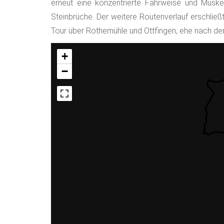
erneut eine konzentrierte Fahrweise und Muske
Steinbrüche. Der weitere Routenverlauf erschlie
Tour über Rothemühle und Ottfingen, ehe nach de
+
−