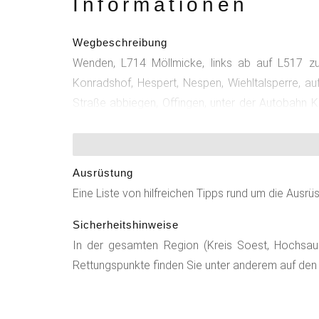
Informationen
Wegbeschreibung
Wenden, L714 Möllmicke, links ab auf L517 zu
Konradshof, Hespert, Nespen, Wiehltalsperre, au
Straße abbiegen, Offingen, unter der Autobahn 
https://www.sauerland-radwelt.de/de/tourenrad/
Ausrüstung
Eine Liste von hilfreichen Tipps rund um die Ausrü
Sicherheitshinweise
In der gesamten Region (Kreis Soest, Hochsauerl
Rettungspunkte finden Sie unter anderem auf den