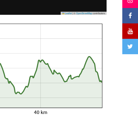
Leaflet
|
©
OpenStreetMap
contributors
40 km