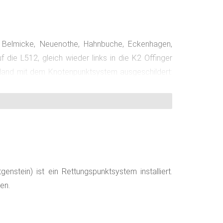
, Belmicke, Neuenothe, Hahnbuche, Eckenhagen,
die L512, gleich wieder links in die K2 Offinger
rland mit dem Knotenpunktsystem ausgeschildert:
nstein) ist ein Rettungspunktsystem installiert.
en.