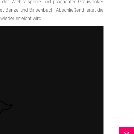
e der Wiehltalsperre und prägnanter Grauwacke-
et Benze und Binsenbach. Abschließend leitet die
ieder erreicht wird.