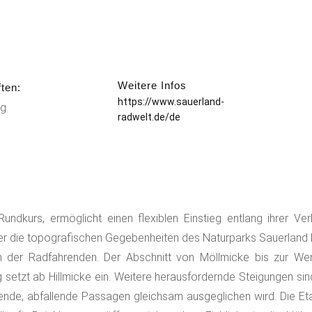
Weitere Infos
ten:
https://www.sauerland-
g
radwelt.de/de
undkurs, ermöglicht einen flexiblen Einstieg entlang ihrer Verl
 über die topografischen Gegebenheiten des Naturparks Sauerlan
 der Radfahrenden. Der Abschnitt von Möllmicke bis zur Wen
ieg setzt ab Hillmicke ein. Weitere herausfordernde Steigungen s
ende, abfallende Passagen gleichsam ausgeglichen wird. Die 