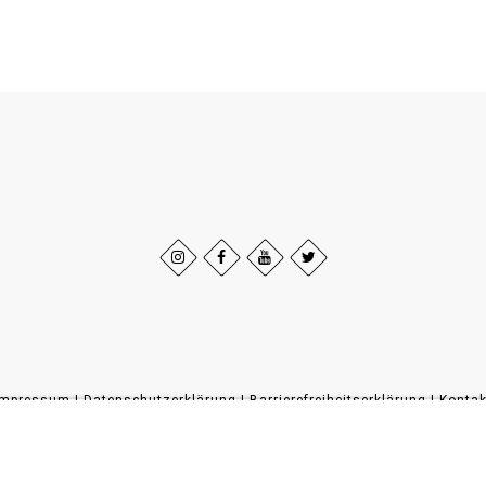
Impressum
|
Datenschutzerklärung
|
Barrierefreiheitserklärung
|
Kontak
Sauerland-Tourismus e.V.
Johannes-Hummel-Weg 1
57392
Schmallenberg