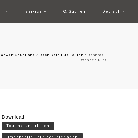
ten
Service
Suchen
Deutsch
Radwelt-Sauerland
/
Open Data Hub Touren
/
Rennrad -
Wenden Kurz
Download
Tour herunterladen
Umgekehrte Tour herunterladen