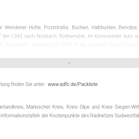
r Wendener Hütte, Poststraße, Büchen, Halbhusten, Benolpe
f der L342 nach Nosbach, Rothemühle, im Kreisverkehr kurz auf 
K1, Bergstraße, Wenden.Seit 2015 ist die gesamte Region Saue
das-konzept-radeln-nach-zahlen
stung finden Sie unter:
www.adfc.de/Packliste
andkreis, Märkischer Kreis, Kreis Olpe und Kreis Siegen-Wittge
 Informationstafeln der Knotenpunkte des Radnetzes Südwestfal