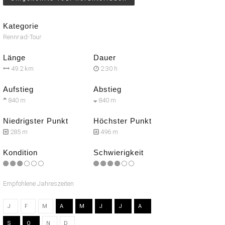
Kategorie
Rennrad-Tour
Länge
Dauer
49.2 km
2:30 h
Aufstieg
Abstieg
840 m
840 m
Niedrigster Punkt
Höchster Punkt
285 m
496 m
Kondition
Schwierigkeit
Empfohlene Jahreszeiten
J
F
M
A
M
J
J
A
S
O
N
D