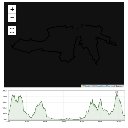
+
−
Leaflet
|
©
OpenStreetMap
contributors
300 m
275
250 m
200 m
150 m
100 m
48
50 m
0 km
10 km
20 km
30 km
40 km
50 km
60 km