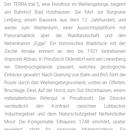
Der TERRA.trail 5, eine Rundtour im Wiehengebirge, beginnt
am Bahnhof Bad Holzhausen. Sie führt zur Burgruine
Limberg, einem Bauwerk aus dem 12. Jahrhundert, und
weiter zum Wiehenturm, einer Aussichtsplattform mit
Panoramablick über die Waldlandschaft und den
Nebenkamm „Egge“. Ein historisches Waldstück mit der
Zeche Amalia erinnert an den bis 1921 betriebenen
Impsonit-Abbau. In Preußisch Oldendorf wird am Linkenberg
ein Steinbruchgelände passiert, welches geologische
Einblicke gewährt. Nach Querung von Bahn und B65 führt die
Route durch das Wiehengebirgsvorland, vorbei an Offelten,
Bruchlage, Eikel, Auf der Horst, zum Gut Stockhausen, einem
mittelalterlichen Rittergut in Privatbesitz. Die Strecke
verdeutlicht den Kontrast zwischen Lübbecker
Industriegebiet und dem Naturschutzgebiet Nettelstedter
Moor. Die Königsmühle Eilhausen, 1748 errichtet, später
erweitert, steht für regionale Mühlentradition. Ein