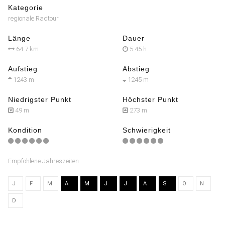
Kategorie
regionale Radtour
Länge
Dauer
64.7 km
5:45 h
Aufstieg
Abstieg
1243 m
1245 m
Niedrigster Punkt
Höchster Punkt
49 m
273 m
Kondition
Schwierigkeit
Empfohlene Jahreszeiten
J
F
M
A
M
J
J
A
S
O
N
D